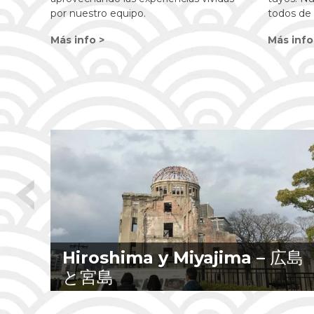
por nuestro equipo.
todos de 
Más info >
Más info
Hiroshima y Miyajima –
広島
と宮島
Escapada a la historia y la belleza