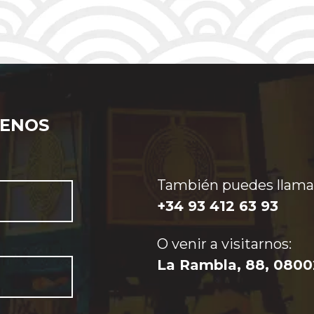
BENOS
A dos meses y
medio de la
fecha prevista
También puedes llamar
Más
para la
info>
+34 93 412 63 93
inauguración de
los JJOO de
Tokio 2021 sigue,
O venir a visitarnos:
a pesar de
declaraciones
La Rambla, 88, 0800
públicas
reiterando su
realización, la
incertidumbre