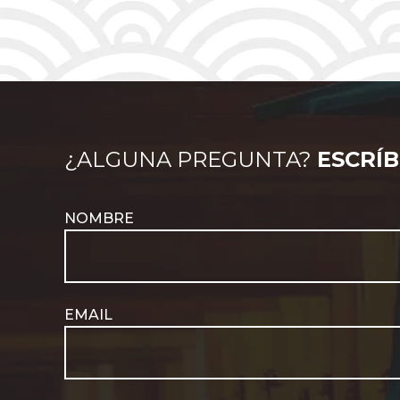
¿ALGUNA PREGUNTA?
ESCRÍ
Okayama, capital
de la prefectura del
NOMBRE
mismo nombre es
Más
famosa por el
info>
imponente castillo
de tono oscuro, que
le ha valido el apodo
de «el cuervo, a
EMAIL
orillas del río que le
separa de otro de los
principales
actractivos de la