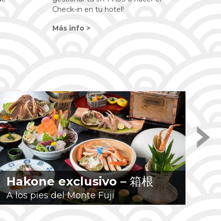
Check-in en tu hotel!
Más info >
Hakone exclusivo –
箱根
H
A los pies del Monte Fuji