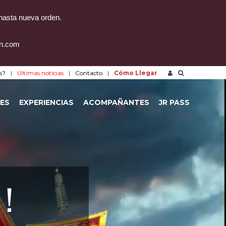
 hasta nueva orden.
on.com
s?
Últimas notícias
Contacto
Cómo Llegar
ES
EXPERIENCIAS
ACOMPAÑANTES
JR PASS
！