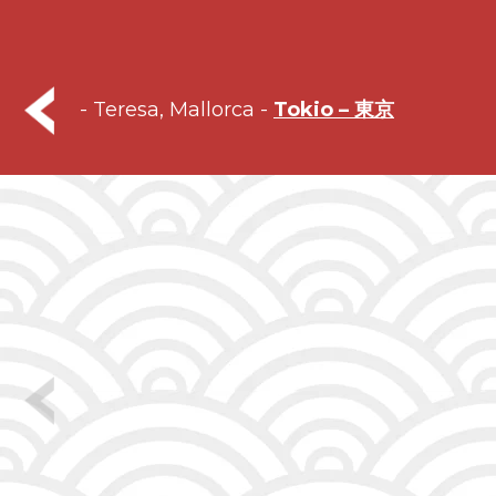
- Teresa, Mallorca -
Tokio –
東京
Hekisuien
o el café
en el
«castillo
del
cuervo»