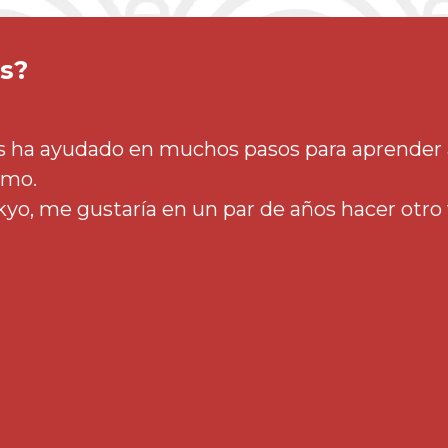
Nara y su corte imperial sirvieron como punto de entrada y
es?
difusión del budismo en un país que hasta el momento
disfrutaba de la cultura religiosa sintoísta. Sus recintos de
templos se convirtieron en fuentes de saber desde donde
Más info>
os ha ayudado en muchos pasos para aprender a
tmo.
o, me gustaría en un par de años hacer otro v