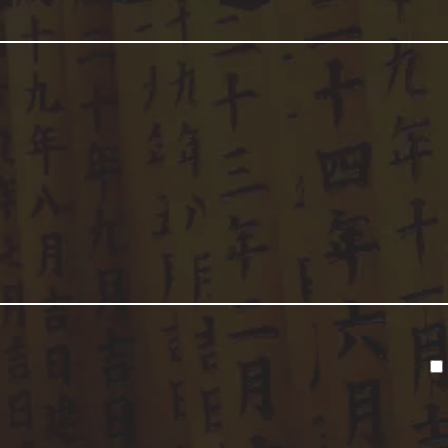
alrededor de la
celebración de
los juegos. A esto
se