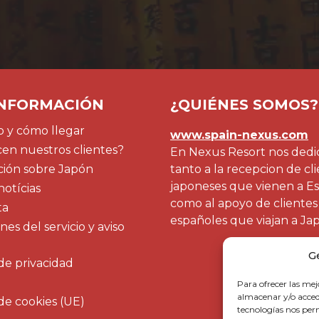
INFORMACIÓN
¿QUIÉNES SOMOS?
 y cómo llegar
www.spain-nexus.com
en nuestros clientes?
En Nexus Resort nos ded
ción sobre Japón
tanto a la recepcion de cl
japoneses que vienen a E
notícias
como al apoyo de clientes
ta
españoles que viajan a Ja
es del servicio y aviso
G
 de privacidad
Para ofrecer las mej
almacenar y/o accede
 de cookies (UE)
tecnologías nos pe