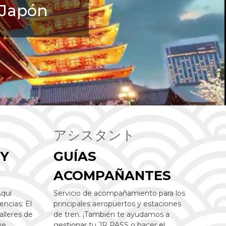
 Japón
アシスタント
 Y
GUÍAS
ACOMPAÑANTES
Aquí
Servicio de acompañamiento para los
encias: El
principales aeropuertos y estaciones
alleres de
de tren. ¡También te ayudamos a
ue
gestionar tu JR PASS o hacer el