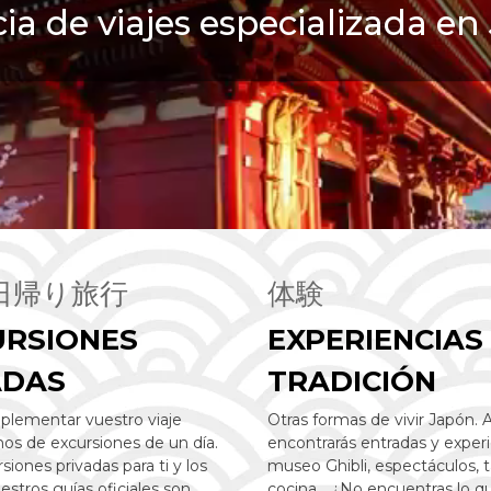
ia de viajes especializada en
日帰り旅行
体験
URSIONES
EXPERIENCIAS
ADAS
TRADICIÓN
plementar vuestro viaje
Otras formas de vivir Japón. 
os de excursiones de un día.
encontrarás entradas y experi
siones privadas para ti y los
museo Ghibli, espectáculos, t
estros guías oficiales son
cocina… ¿No encuentras lo q