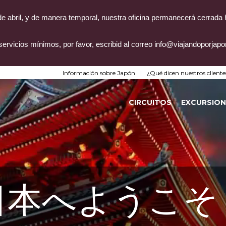
4 de abril, y de manera temporal, nuestra oficina permanecerá cerrada
servicios mínimos, por favor, escribid al correo info@viajandoporjap
Información sobre Japón
¿Qué dicen nuestros cliente
CIRCUITOS
EXCURSION
日本へようこそ