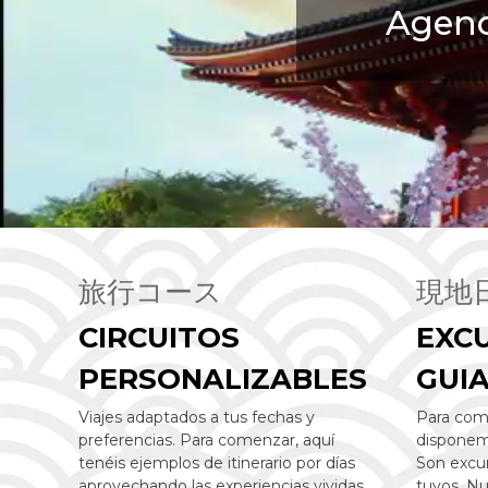
Agenc
旅行コース
現地
CIRCUITOS
EXC
PERSONALIZABLES
GUI
Viajes adaptados a tus fechas y
Para com
preferencias. Para comenzar, aquí
disponem
tenéis ejemplos de itinerario por días
Son excur
aprovechando las experiencias vividas
tuyos. Nu