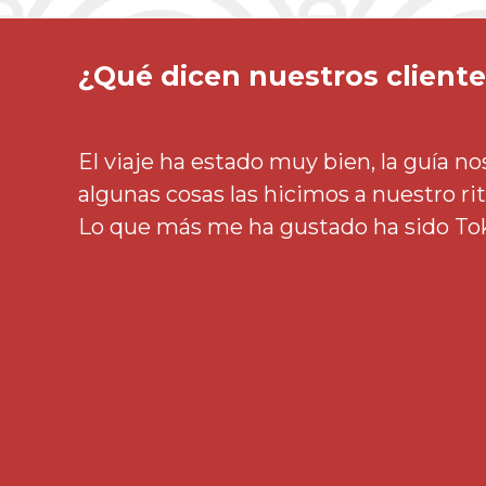
¿Qué dicen nuestros client
La ciudad de Hiroshima debería ser de visita obligada para
todos aquellos que visitan Japón. La ciudad te pone cara a
Más info>
cara con la historia y es una muestra monumental del
espíritu de superación japonés. Además,
El viaje ha estado muy bien, la guía n
algunas cosas las hicimos a nuestro ri
Lo que más me ha gustado ha sido Toky