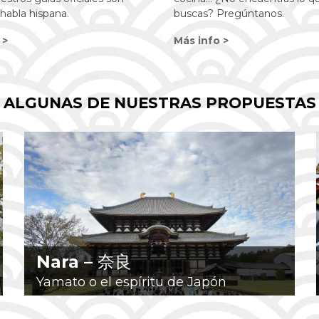
habla hispana.
buscas? Pregúntanos.
 >
Más info >
ALGUNAS DE NUESTRAS PROPUESTAS
Nara –
奈良
Yamato o el espíritu de Japón