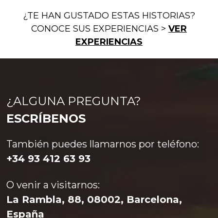
島と宮島
elegancia
Escapada a la
¿TE HAN GUSTADO ESTAS HISTORIAS?
imperial
historia y la
CONOCE SUS EXPERIENCIAS >
VER
belleza
EXPERIENCIAS
¿ALGUNA PREGUNTA?
ESCRÍBENOS
La antigua capital imperial,
La ciudad de Hiroshima
liberada del trágico destino
Más info>
debería ser de visita obligada
de otras ciudades japonesas
También puedes llamarnos por teléfono:
Más info>
para todos aquellos que
durante la Segunda Guerra
visitan Japón. La ciudad te
+34 93 412 63 93
Mundial, mantiene aún toda
pone cara a cara con la
la elegancia que la hizo
historia y es una muestra
famosa en su momento de
monumental del espíritu de
O venir a visitarnos:
máximo esplendor.
superación japonés. Además,
Grandes avenidas, palacios,
La Rambla, 88, 08002, Barcelona,
templos, santuarios y
España