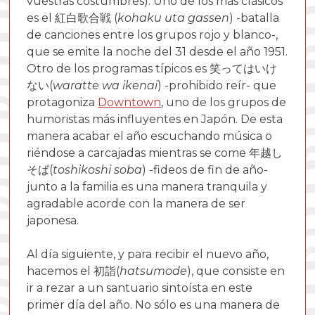
vuestras costumbres). Uno de los más clásicos
es el 紅白歌合戦 (
kohaku uta gassen
) -batalla
de canciones entre los grupos rojo y blanco-,
que se emite la noche del 31 desde el año 1951.
Otro de los programas típicos es 笑ってはいけ
ない(
waratte wa ikenai
) -prohibido reír- que
protagoniza
Downtown
, uno de los grupos de
humoristas más influyentes en Japón. De esta
manera acabar el año escuchando música o
riéndose a carcajadas mientras se come 年越し
そば(
toshikoshi soba
) -fideos de fin de año-
junto a la familia es una manera tranquila y
agradable acorde con la manera de ser
japonesa.
Al día siguiente, y para recibir el nuevo año,
hacemos el 初詣(
hatsumode
), que consiste en
ir a rezar a un santuario sintoísta en este
primer día del año. No sólo es una manera de