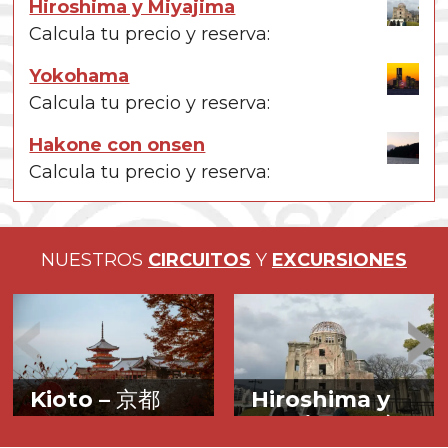
Hiroshima y Miyajima
Calcula tu precio y reserva:
Yokohama
Calcula tu precio y reserva:
Hakone con onsen
Calcula tu precio y reserva:
NUESTROS
CIRCUITOS
Y
EXCURSIONES
Kioto –
京都
Hiroshima y
Miyajima –
広
La antigua