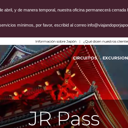
4 de abril, y de manera temporal, nuestra oficina permanecerá cerrada
servicios mínimos, por favor, escribid al correo info@viajandoporjap
Información sobre Japón
¿Qué dicen nuestros cliente
CIRCUITOS
EXCURSION
JR Pass