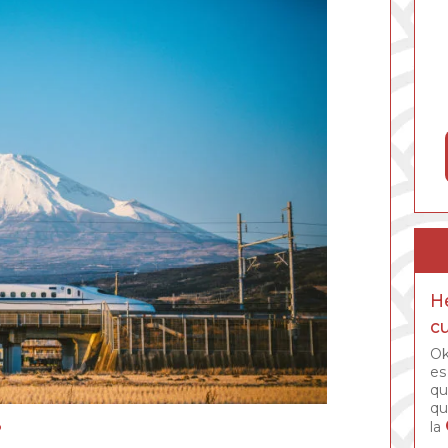
He
c
Ok
es
qu
qu
la
?