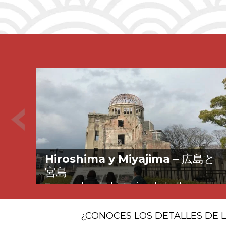
Hiroshima y Miyajima –
広島と
宮島
Escapada a la historia y la belleza
¿CONOCES LOS DETALLES DE 