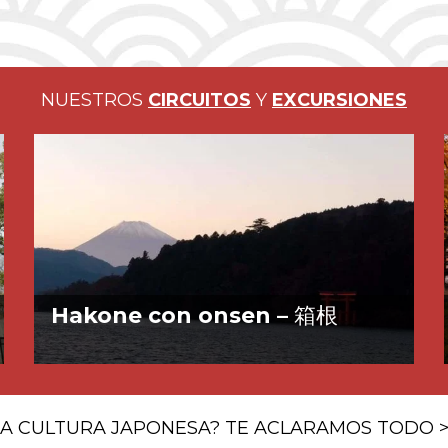
NUESTROS
CIRCUITOS
Y
EXCURSIONES
Hakone con onsen –
箱根
LA CULTURA JAPONESA? TE ACLARAMOS TODO 
Esta es una excursión 10 horas con guía privado en español
a Hakone, pequeña ciudad a los pies Monte Fuji. Es