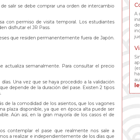
C
de salir se debe comprar una orden de intercambio
A 
in
a con permiso de visita temporal. Los estudiantes
de
en disfrutar el JR Pass.
in
ju
neses que residen permanentemente fuera de Japón.
Vi
Si
ap
 se actualiza semanalmente. Para consultar el precio
(e
ha
au
21 días. Una vez que se haya procedido a la validación
l
 que depende de la duración del pase. Existen 2 tipos
.
más de la comodidad de los asientos, que los vagones
na plaza disponible, ya que en época alta puede ser
ble. Aún así, en la gran mayoría de los casos el de
mos contemplar el pase que realmente nos sale a
mos a realizar e independientemente de los días que