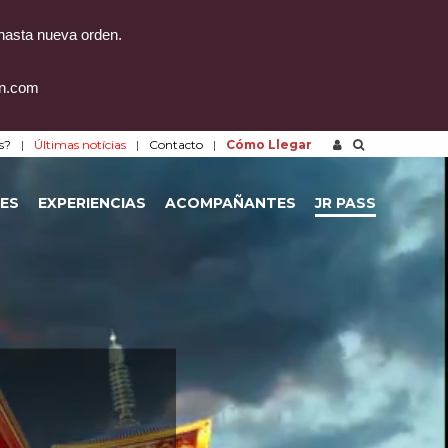
 hasta nueva orden.
on.com
s?
Últimas notícias
Contacto
Cómo Llegar
ES
EXPERIENCIAS
ACOMPAÑANTES
JR PASS