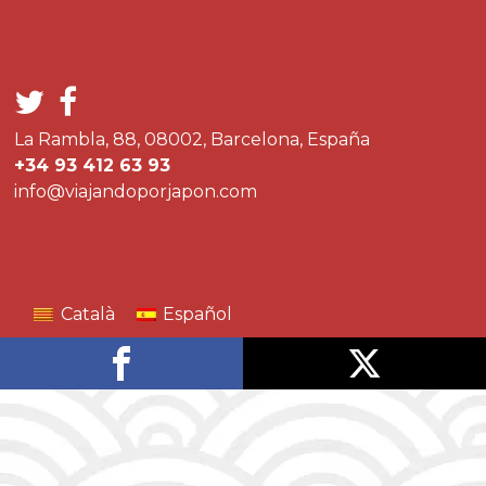
La Rambla, 88, 08002, Barcelona, España
+34 93 412 63 93
info@viajandoporjapon.com
Català
Español
Compártelo
Publícalo