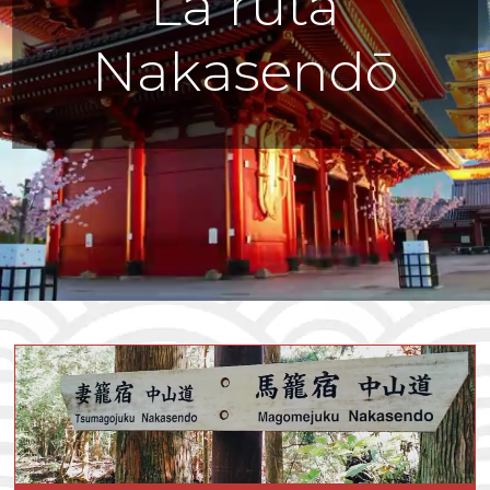
La ruta
Nakasendō