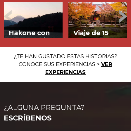
Hakone con
Viaje de 15
onsen –
箱根
días en Japón
¿TE HAN GUSTADO ESTAS HISTORIAS?
CONOCE SUS EXPERIENCIAS >
VER
EXPERIENCIAS
Esta es una excursión 10
¿Quieres regalarte un viaje
horas con guía privado en
que no olvidarás jamás? Con
Más info>
Más info>
español a Hakone, pequeña
el circuito de 15 días en Japón
¿ALGUNA PREGUNTA?
ciudad a los pies Monte
-17 contando los vuelos-
Fuji. Es recomendable para
podrás descubrir la mayor
ESCRÍBENOS
aquellos que se alojan en
parte de la isla de Honshu de
Tokio y quieran además de
sur a norte. El itinerario
disfrutar de la naturaleza de
reparte las