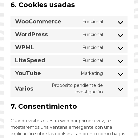
6. Cookies usadas
WooCommerce
Funcional
Consent
to
WordPress
Funcional
service
Consent
woocommerc
to
WPML
Funcional
service
Consent
wordpress
to
LiteSpeed
Funcional
service
Consent
wpml
to
YouTube
Marketing
service
Consent
litespeed
to
Propósito pendiente de
Varios
service
Consent
investigación
youtube
to
service
7. Consentimiento
varios
Cuando visites nuestra web por primera vez, te
mostraremos una ventana emergente con una
explicación sobre las cookies. Tan pronto como hagas