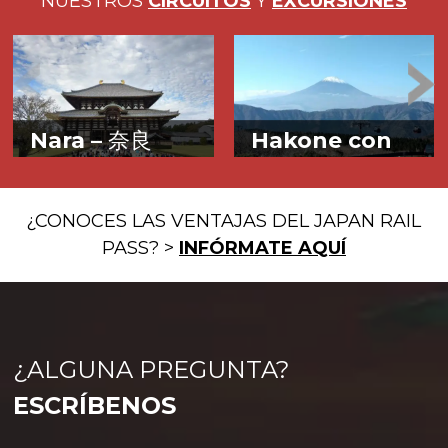
NUESTROS
CIRCUITOS
Y
EXCURSIONES
Nara –
奈良
Hakone con
Free Pass –
箱
Yamato o el
根
espíritu de Japón
A los pies del
¿CONOCES LAS VENTAJAS DEL JAPAN RAIL
Monte Fuji
PASS? >
INFÓRMATE AQUÍ
¿ALGUNA PREGUNTA?
ESCRÍBENOS
Nara y su corte imperial
Esta es una excursión 10
sirvieron como punto de
Más info>
horas con guía privado en