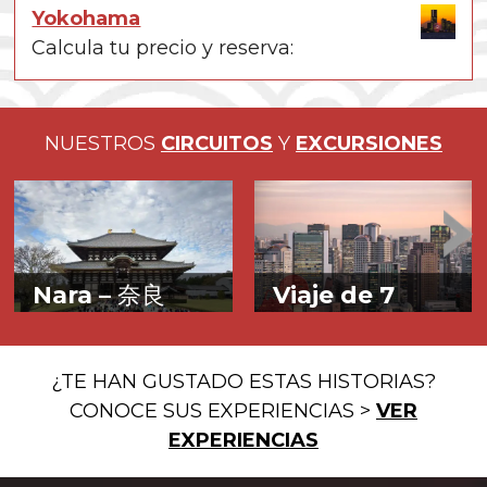
Yokohama
Calcula tu precio y reserva:
NUESTROS
CIRCUITOS
Y
EXCURSIONES
Nara –
奈良
Viaje de 7
días en Japón
Yamato o el
Descubre Tokio,
espíritu de Japón
¿TE HAN GUSTADO ESTAS HISTORIAS?
Kioto, Hiroshima y
CONOCE SUS EXPERIENCIAS >
VER
Miyajima
EXPERIENCIAS