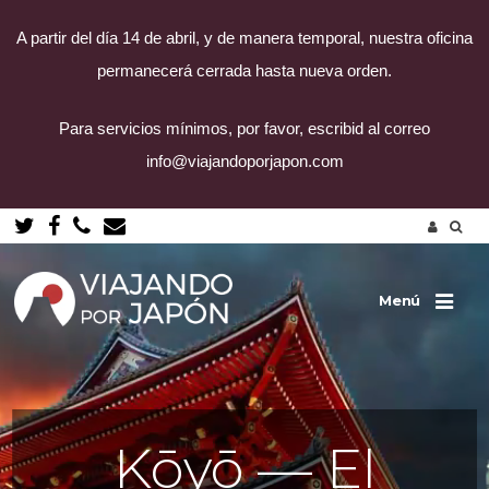
A partir del día 14 de abril, y de manera temporal, nuestra oficina
permanecerá cerrada hasta nueva orden.
Para servicios mínimos, por favor, escribid al correo
info@viajandoporjapon.com
Saltar
al
contenido
Menú
Kōyō — El