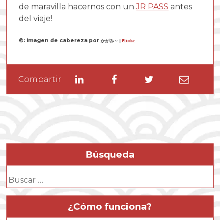
de maravilla hacernos con un
JR PASS
antes
del viaje!
©: imagen de cabereza por
かがみ～ |
Flickr
Linkedin
Facebook
Twitter
Enviar
Compartir
por
email
Búsqueda
Buscar:
¿Cómo funciona?