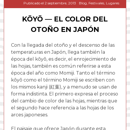
Publicado el
2 septiembre, 2013
Blog
,
Festivales
,
Lugares
KŌYŌ — EL COLOR DEL
OTOÑO EN JAPÓN
Con la llegada del otoño y el descenso de las
temperaturas en Japón, llega también la
época del kōyō, es decir, el enrojecimiento de
las hojas, también es común referirse a esta
época del año como Momiji. Tanto el término
kōyō como el término Momiji se escriben con
los mismos kanji (紅葉), y a menudo se usan de
forma indistinta. El primero expresa el proceso
del cambio de color de las hojas, mientras que
el segundo hace referencia a las hojas de los
arces japoneses.
El paisaje que ofrece Japón durante esta