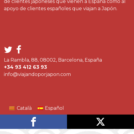
de clientes japoneses que vienen a España como al
apoyo de clientes españoles que viajan a Japón.
La Rambla, 88, 08002, Barcelona, España
+34 93 412 63 93
info@viajandoporjapon.com
Català
Español
Compártelo
Publícalo