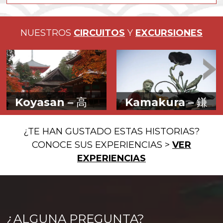
NUESTROS
CIRCUITOS
Y
EXCURSIONES
Koyasan –
高
Kamakura –
鎌
野山
倉
Budismo entre
Budismo y
¿TE HAN GUSTADO ESTAS HISTORIAS?
montañas
sintoísmo cerca
CONOCE SUS EXPERIENCIAS >
VER
del mar
EXPERIENCIAS
¿ALGUNA PREGUNTA?