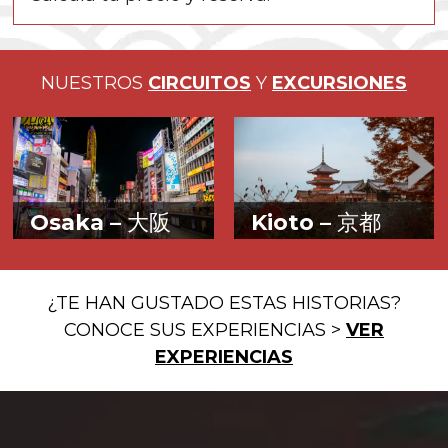
NUESTROS
CIRCUITOS
Y
EXCURSIONES
Osaka –
大阪
Kioto –
京都
Alegría y buena
La antigua
gastronomía
elegancia
¿TE HAN GUSTADO ESTAS HISTORIAS?
imperial
CONOCE SUS EXPERIENCIAS >
VER
EXPERIENCIAS