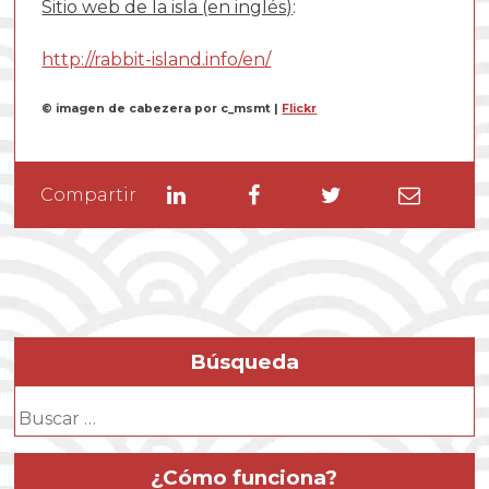
Sitio web de la isla (en inglés)
:
http://rabbit-island.info/en/
© imagen de cabezera por c_msmt |
Flickr
Linkedin
Facebook
Twitter
Enviar
Compartir
por
email
Búsqueda
Buscar:
¿Cómo funciona?