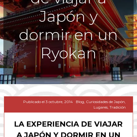
Japón y
dormir en un
Ryokan
Publicado el
3 octubre, 2014
Blog
,
Curiosidades de Japón
,
Lugares
,
Tradición
LA EXPERIENCIA DE VIAJAR
A JAPÓN Y DORMIR EN UN