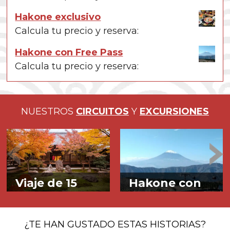
Hakone exclusivo
Calcula tu precio y reserva:
Hakone con Free Pass
Calcula tu precio y reserva:
NUESTROS
CIRCUITOS
Y
EXCURSIONES
Viaje de 15
Hakone con
días en Japón
Free Pass –
箱
根
A los pies del
¿TE HAN GUSTADO ESTAS HISTORIAS?