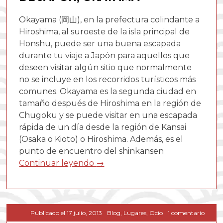
Okayama (岡山), en la prefectura colindante a
Hiroshima, al suroeste de la isla principal de
Honshu, puede ser una buena escapada
durante tu viaje a Japón para aquellos que
deseen visitar algún sitio que normalmente
no se incluye en los recorridos turísticos más
comunes. Okayama es la segunda ciudad en
tamaño después de Hiroshima en la región de
Chugoku y se puede visitar en una escapada
rápida de un día desde la región de Kansai
(Osaka o Kioto) o Hiroshima. Además, es el
punto de encuentro del shinkansen
Continuar leyendo
→
en
Publicado el
17 julio, 2013
Blog
,
Lugares
,
Ocio
1 comentario
Jardin