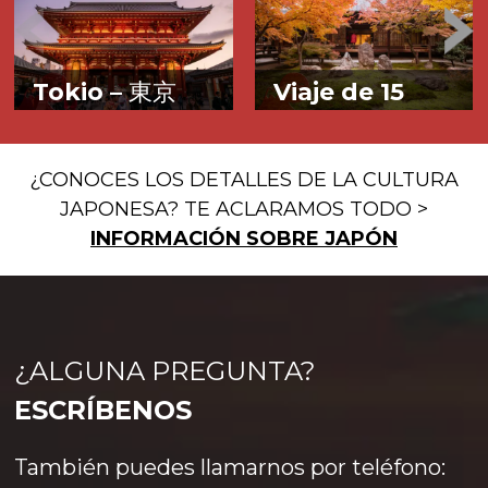
Tokio –
東京
Viaje de 15
días en Japón
La metrópolis del
futuro ahora
¿CONOCES LOS DETALLES DE LA CULTURA
JAPONESA? TE ACLARAMOS TODO >
INFORMACIÓN SOBRE JAPÓN
¿Quieres regalarte un viaje
que no olvidarás jamás? Con
Tokio es, sin duda, la ciudad
Más info>
el circuito de 15 días en Japón
¿ALGUNA PREGUNTA?
que mejor ejemplifica el
-17 contando los vuelos-
Más info>
contraste entre lo viejo y lo
podrás descubrir la mayor
ESCRÍBENOS
nuevo, entre tradición y
parte de la isla de Honshu de
modernidad, dicotomías de
sur a norte. El itinerario
las que se abusa al hablar de
reparte las
También puedes llamarnos por teléfono:
Japón sin que eso implique
faltar a la verdad. &