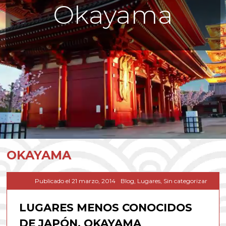
Okayama
OKAYAMA
Publicado el
21 marzo, 2014
Blog
,
Lugares
,
Sin categorizar
LUGARES MENOS CONOCIDOS
DE JAPÓN, OKAYAMA