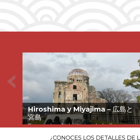
Hiroshima y Miyajima –
広島と
宮島
Escapada a la historia y la belleza
¿CONOCES LOS DETALLES DE 