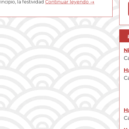
ncipio, la festividad
Continuar leyendo
→
N
Ca
H
Ca
H
Ca