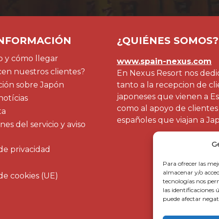
INFORMACIÓN
¿QUIÉNES SOMOS?
 y cómo llegar
www.spain-nexus.com
en nuestros clientes?
En Nexus Resort nos ded
ción sobre Japón
tanto a la recepcion de cl
japoneses que vienen a E
notícias
como al apoyo de clientes
ta
españoles que viajan a Ja
es del servicio y aviso
G
 de privacidad
Para ofrecer las mej
almacenar y/o accede
 de cookies (UE)
tecnologías nos pe
las identificaciones 
puede afectar negati