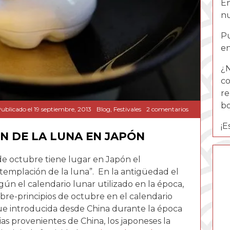
En
nu
Pu
en
¿N
co
re
b
en
ublicado el
19 septiembre, 2013
Blog
,
Festivales
2 comentarios
Tsukimi
¡E
—
N DE LA LUNA EN JAPÓN
la
contemplació
de
de octubre tiene lugar en Japón el
la
templación de la luna”. En la antigüedad el
luna
en
gún el calendario lunar utilizado en la época,
Japón
bre-principios de octubre en el calendario
 fue introducida desde China durante la época
ias provenientes de China, los japoneses la