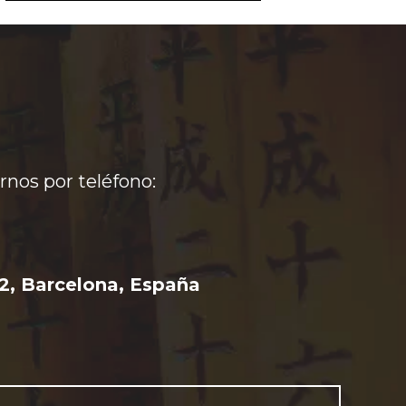
Un t
en c
de s
Su f
Más
nos por teléfono:
2, Barcelona, España