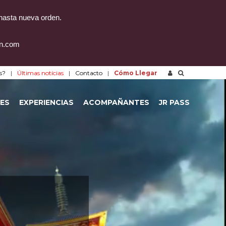
 hasta nueva orden.
on.com
s?
Últimas notícias
Contacto
Cómo Llegar
ES
EXPERIENCIAS
ACOMPAÑANTES
JR PASS