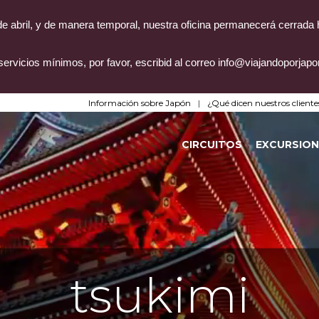
4 de abril, y de manera temporal, nuestra oficina permanecerá cerrada
servicios mínimos, por favor, escribid al correo info@viajandoporjap
Información sobre Japón
¿Qué dicen nuestros cliente
CIRCUITOS
EXCURSION
tsukimi