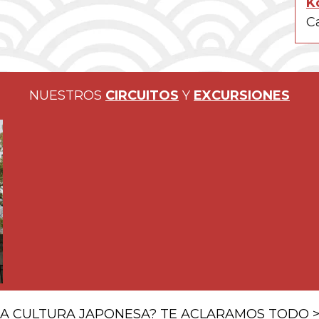
K
Ca
NUESTROS
CIRCUITOS
Y
EXCURSIONES
Viaje de 12 días en Japón
El viaje de 12 días en Japón -14 días con los vuelos- ampliará
el abanico de opciones disponibles y te permitirá sacarle más
Más info>
provecho al JR PASS. Sin dejar de lado las dos capitales, la
imperial –Kyoto– y la
LA CULTURA JAPONESA? TE ACLARAMOS TODO 