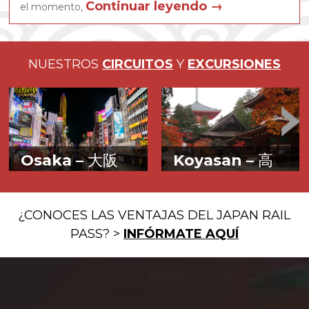
Continuar leyendo
→
el momento,
NUESTROS
CIRCUITOS
Y
EXCURSIONES
Osaka –
大阪
Koyasan –
高
野山
Alegría y buena
Budismo entre
gastronomía
¿CONOCES LAS VENTAJAS DEL JAPAN RAIL
montañas
PASS? >
INFÓRMATE AQUÍ