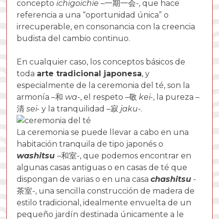
concepto
ichigoichie
–
一期一会-
, que hace
referencia a una “oportunidad única” o
irrecuperable, en consonancia con la creencia
budista del cambio continuo.
En cualquier caso, los conceptos básicos de
toda
arte tradicional japonesa
, y
especialmente de la ceremonia del té, son la
armonía –
和
wa-
, el respeto –
敬
kei-
, la pureza –
清
sei-
y la tranquilidad –
寂
jaku-
.
La ceremonia se puede llevar a cabo en una
habitación tranquila de tipo japonés o
washitsu
–
和室-
, que podemos encontrar en
algunas casas antiguas o en casas de té que
dispongan de varias o en una casa
chashitsu
-
茶室-, una sencilla construcción de madera de
estilo tradicional, idealmente envuelta de un
pequeño jardín destinada únicamente a le