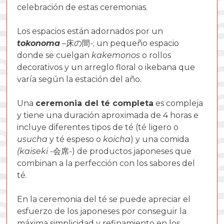
celebración de estas ceremonias.
Los espacios están adornados por un
tokonoma
–
床の間-
; un pequeño espacio
donde se cuelgan
kakemonos
o rollos
decorativos y un arreglo floral o ikebana que
varía según la estación del año.
Una
ceremonia del té completa
es compleja
y tiene una
duración aproximada de 4 horas
e
incluye
diferentes tipos de té
(té ligero o
usucha
y té espeso o
koicha
) y una comida
(
kaiseki
-会席-
) de productos japoneses que
combinan a la perfección con los sabores del
té.
En la ceremonia del té se puede apreciar el
esfuerzo de los japoneses por conseguir la
máxima simplicidad y refinamiento en los