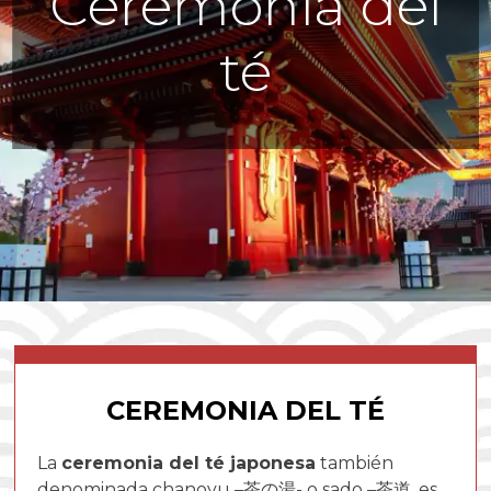
Ceremonia del
té
CEREMONIA DEL TÉ
La
ceremonia del té japonesa
también
denominada chanoyu –
茶の湯-
o sado –
茶道
, es