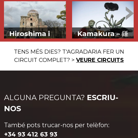
Hiroshima i
Kamakura –
鎌
Miyajima –
広
倉
島と宮島
Budisme i
TENS MÉS DIES? T'AGRADARIA FER UN
Escapada a la
xintoisme prop
CIRCUIT COMPLET? >
VEURE CIRCUITS
història i la
del mar.
bellesa.
ALGUNA PREGUNTA?
ESCRIU-
NOS
La ciutat escollida per l’elit
També pots trucar-nos per telèfon:
guerrera japonesa com a
La ciutat de Hiroshima
Més info >
+34 93 412 63 93
centre de control -del país i
hauria de ser de visita