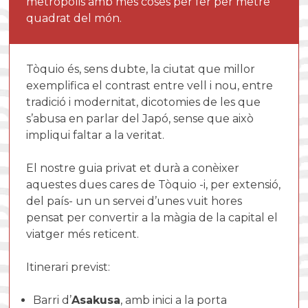
metròpolis amb més coses per fer per metre
quadrat del món.
Tòquio és, sens dubte, la ciutat que millor
exemplifica el contrast entre vell i nou, entre
tradició i modernitat, dicotomies de les que
s’abusa en parlar del Japó, sense que això
impliqui faltar a la veritat.
El nostre guia privat et durà a conèixer
aquestes dues cares de Tòquio -i, per extensió,
del país- un un servei d’unes vuit hores
pensat per convertir a la màgia de la capital el
viatger més reticent.
Itinerari previst:
Barri d’
Asakusa
, amb inici a la porta