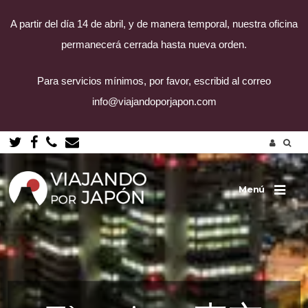
A partir del día 14 de abril, y de manera temporal, nuestra oficina
permanecerá cerrada hasta nueva orden.
Para servicios mínimos, por favor, escribid al correo
info@viajandoporjapon.com
Vés
a
el
contingut
Menú