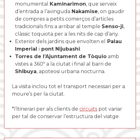
monumental
Kaminarimon
, que serveix
d’entrada a l’avinguda
Nakamise
, on gaudir
de compres a petits comerços d’articles
tradicionals fins a arribar al temple
Senso-ji
,
clàssic toquiota per a les nits de cap d’any.
Exterior dels jardins que envolten el
Palau
Imperial
i
pont Nijubashi
.
Torres de l’Ajuntament de Tòquio
amb
vistes a 360º a la ciutat i final al barri de
Shibuya
, apoteosi urbana nocturna.
La visita inclou tot el transport necessari per a
moure’s per la ciutat.
*l’itinerari per als clients de
circuits
pot variar
per tal de conservar l’estructura del viatge