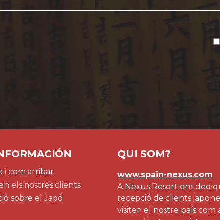
INFORMACIÓN
QUI SOM?
 i com arribar
www.spain-nexus.com
n els nostres clients
A Nexus Resort ens dediq
ió sobre el Japó
recepció de clients japon
visiten el nostre país com 