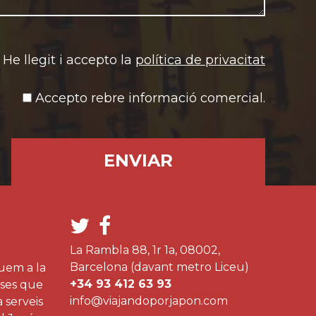
He llegit i accepto la
política de privacitat
Accepto rebre informació comercial.
La Rambla 88, 1r 1a, 08002,
Barcelona (davant metro Liceu)
uem a la
+34 93 412 63 93
eses que
info@viajandoporjapon.com
a serveis