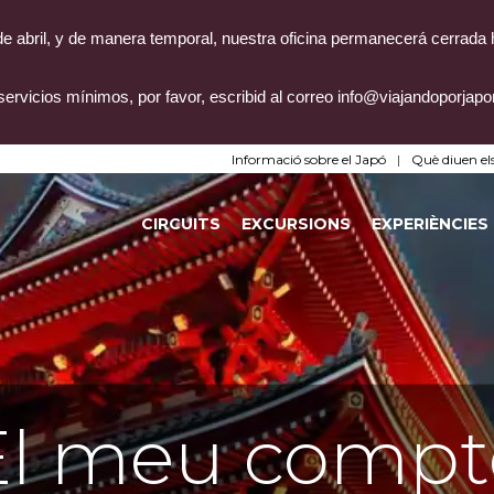
4 de abril, y de manera temporal, nuestra oficina permanecerá cerrada
servicios mínimos, por favor, escribid al correo info@viajandoporjap
Informació sobre el Japó
Què diuen els
CIRCUITS
EXCURSIONS
EXPERIÈNCIES
El meu compt