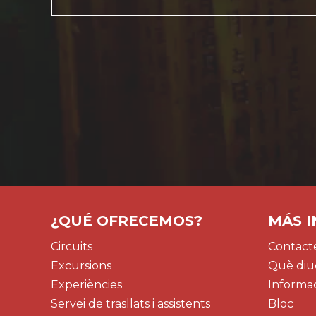
¿QUÉ OFRECEMOS?
MÁS 
Circuits
Contacte
Excursions
Què diue
Experiències
Informac
Servei de trasllats i assistents
Bloc