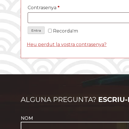
Obligatori
Contrasenya
*
Recorda'm
Entra
Heu perdut la vostra contrasenya?
ALGUNA PREGUNTA?
ESCRIU
NOM