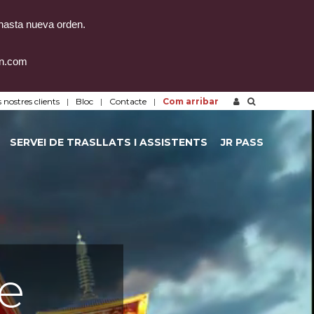
 hasta nueva orden.
on.com
 nostres clients
Bloc
Contacte
Com arribar
SERVEI DE TRASLLATS I ASSISTENTS
JR PASS
e