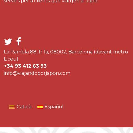
serveis per a clients que viatgen al Japó.
La Rambla 88, 1r 1a, 08002, Barcelona (davant metro
Liceu)
+34 93 412 63 93
info@viajandoporjapon.com
Català
Español