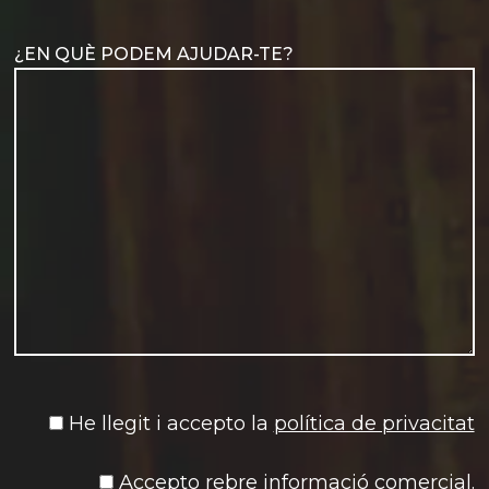
banda les
major part
dues capitals,
de l’illa de
l’imperial –
Honshu de
¿EN QUÈ PODEM AJUDAR-TE?
Kyoto– i
sud a nord.
l’actual –
Tòquio– ,
He llegit i accepto la
política de privacitat
Accepto rebre informació comercial.