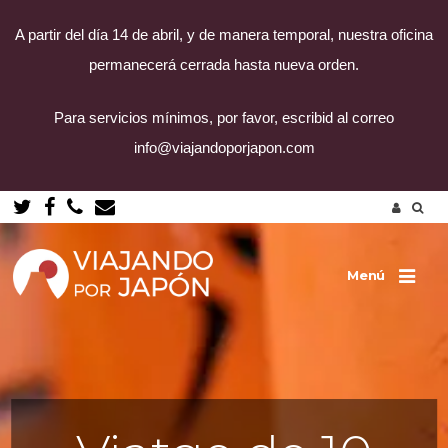
A partir del día 14 de abril, y de manera temporal, nuestra oficina
permanecerá cerrada hasta nueva orden.
Para servicios mínimos, por favor, escribid al correo
info@viajandoporjapon.com
Vés
a
el
contingut
Menú