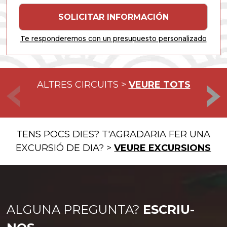
Te responderemos con un presupuesto personalizado
ALTRES CIRCUITS >
VEURE TOTS
Viatge
Viatge
de 12
de 15
dies al
dies al
TENS POCS DIES? T'AGRADARIA FER UNA
Japó
Japó
EXCURSIÓ DE DIA? >
VEURE EXCURSIONS
ALGUNA PREGUNTA?
ESCRIU-