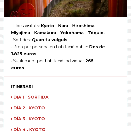
Llocs visitats:
Kyoto - Nara - Hiroshima -
Miyajima - Kamakura - Yokohama - Tòquio.
Sortides:
Quan tu vulguis
Preu per persona en habitació doble:
Des de
1.825 euros
Suplement per habitació individual:
265
euros
ITINERARI
DÍA 1 . SORTIDA
DÍA 2 . KYOTO
DÍA 3 . KYOTO
DÍA 4 . KYOTO