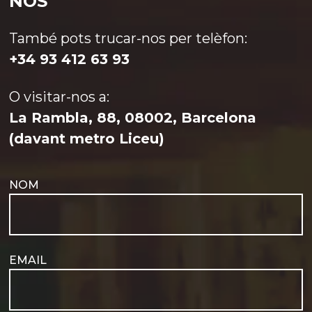
NOS
També pots trucar-nos per telèfon:
+34 93 412 63 93
O visitar-nos a:
La Rambla, 88, 08002, Barcelona
(davant metro Liceu)
Vols regalar-
El viatge
te un viatge
de 12 dies a
que no
Japó -14 dies
oblidaràs
NOM
Més
amb els vols-
mai? Amb el
Més
info
ampliarà el
circuit de 15
info
>
ventall
dies al
>
d’opcions
Japó -17 de
disponibles i
viatge amb
et permetrà
els vols- et
EMAIL
treure més
tenim cobert
suc del JR
per tal que
PASS. Sense
puguis
deixar de
descobrir la