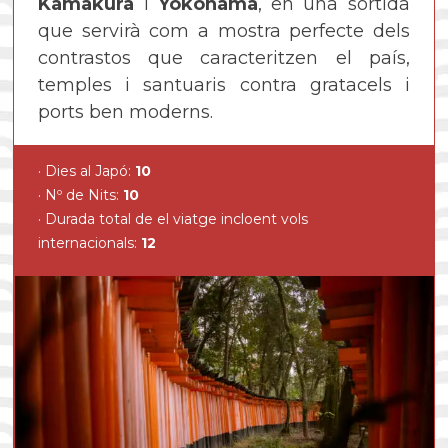
Kamakura
i
Yokohama
, en una sortida
que servirà com a mostra perfecte dels
contrastos que caracteritzen el país,
temples i santuaris contra gratacels i
ports ben moderns.
Dies al Japó:
10
Nº de Nits:
10
Durada total de el viatge incloent vols
internacionals:
12