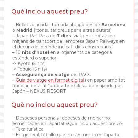
Què inclou aquest preu?
– Bitllets d’anada i tornada al Japó des de
Barcelona
o
Madrid
(*consultar preus per a altres ciutats)
– Japan Rail Pass de
7 dies
(viatges il·limitats en
mitjans de transport de l’empresa Japan Railways en
el decurs del període indicat -dies consecutius-)
– 10
nits d’hotel
en allotjaments de categoria
estàndard o superior:
-> Kyoto (5 nits)
-> Tòquio (5 nits)
–
Assegurança de viatge
del RACC
–
Guia de viatge en format digital
i en paper amb tot
l’itinerari detallat *producte exclusiu de Viajando por
Japón – NEXUS RESORT
Què no inclou aquest preu?
– Despeses personals i depeses de menjar no
esmentades en l’apartat «Què inclou aquest preu?»
– Taxa turística
– En general, tot allò que no s’esmenta en l’apartat