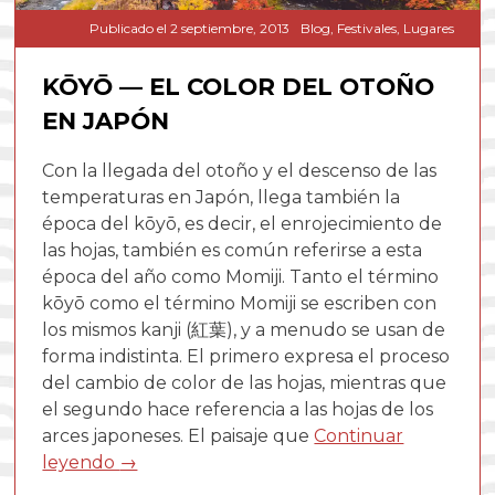
Publicado el
2 septiembre, 2013
Blog
,
Festivales
,
Lugares
KŌYŌ — EL COLOR DEL OTOÑO
EN JAPÓN
Con la llegada del otoño y el descenso de las
temperaturas en Japón, llega también la
época del kōyō, es decir, el enrojecimiento de
las hojas, también es común referirse a esta
época del año como Momiji. Tanto el término
kōyō como el término Momiji se escriben con
los mismos kanji (紅葉), y a menudo se usan de
forma indistinta. El primero expresa el proceso
del cambio de color de las hojas, mientras que
el segundo hace referencia a las hojas de los
arces japoneses. El paisaje que
Continuar
leyendo
→