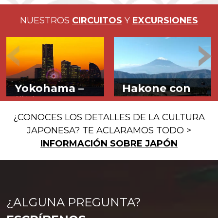
NUESTROS
CIRCUITOS
Y
EXCURSIONES
Yokohama –
Hakone con
横浜
Free Pass –
箱
根
El puerto del
¿CONOCES LOS DETALLES DE LA CULTURA
A los pies del
futuro en la
JAPONESA? TE ACLARAMOS TODO >
Monte Fuji
segunda ciudad
INFORMACIÓN SOBRE JAPÓN
más grande del
país
¿ALGUNA PREGUNTA?