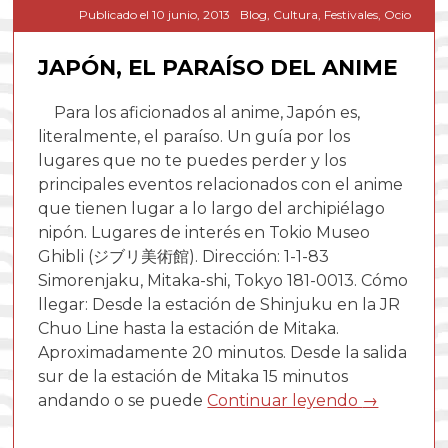
Publicado el
10 junio, 2013
Blog
,
Cultura
,
Festivales
,
Ocio
JAPÓN, EL PARAÍSO DEL ANIME
Para los aficionados al anime, Japón es,
literalmente, el paraíso. Un guía por los
lugares que no te puedes perder y los
principales eventos relacionados con el anime
que tienen lugar a lo largo del archipiélago
nipón. Lugares de interés en Tokio Museo
Ghibli (ジブリ美術館). Dirección: 1-1-83
Simorenjaku, Mitaka-shi, Tokyo 181-0013. Cómo
llegar: Desde la estación de Shinjuku en la JR
Chuo Line hasta la estación de Mitaka.
Aproximadamente 20 minutos. Desde la salida
sur de la estación de Mitaka 15 minutos
andando o se puede
Continuar leyendo
→