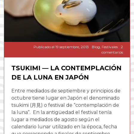
Publicado el
19 septiembre, 2013
Blog
,
Festivales
2
en
comentarios
Tsuki
—
TSUKIMI — LA CONTEMPLACIÓN
la
conte
DE LA LUNA EN JAPÓN
de
la
luna
Entre mediados de septiembre y principios de
en
octubre tiene lugar en Japón el denominado
Japón
tsukimi (月見) o festival de “contemplación de
la luna”. En la antigüedad el festival tenía
lugar a mediados de agosto según el
calendario lunar utilizado en la época, fecha
que corresponde a finales de septiembre-