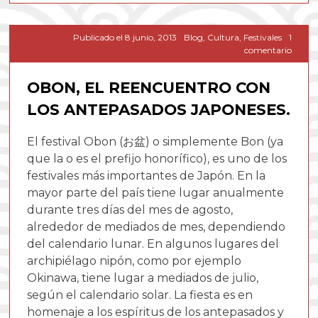
Publicado el
8 junio, 2013
Blog
,
Cultura
,
Festivales
1
en
comentario
Obon,
el
OBON, EL REENCUENTRO CON
reencu
con
LOS ANTEPASADOS JAPONESES.
los
antep
japone
El festival Obon (お盆) o simplemente Bon (ya
que la o es el prefijo honorífico), es uno de los
festivales más importantes de Japón. En la
mayor parte del país tiene lugar anualmente
durante tres días del mes de agosto,
alrededor de mediados de mes, dependiendo
del calendario lunar. En algunos lugares del
archipiélago nipón, como por ejemplo
Okinawa, tiene lugar a mediados de julio,
según el calendario solar. La fiesta es en
homenaje a los espíritus de los antepasados y